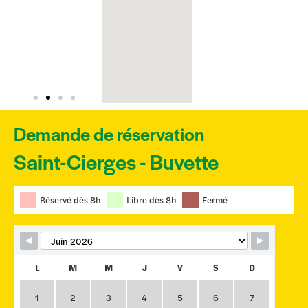
Demande de réservation
Saint-Cierges - Buvette
Skip Booking Form
Réservé dès 8h
Libre dès 8h
Fermé
L
M
M
J
V
S
D
1
2
3
4
5
6
7