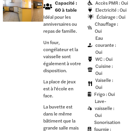
Capacité :
Accès PMR : Oui
60 à table
Electricité : Oui
Idéal pour les
Éclairage : Oui
anniversaires ou
Chauffage :
repas de famille.
Oui
Eau
Un four,
courante :
congélateur et la
Oui
vaisselle sont
WC : Oui
également à votre
Cuisine :
disposition.
Oui
Vaiselle :
La place de jeux
Oui
est à l'école en
Frigo : Oui
face.
Lave-
La buvette est
vaisselle :
dans le même
Oui
bâtiment que la
Sonorisation
grande salle mais
fournie :