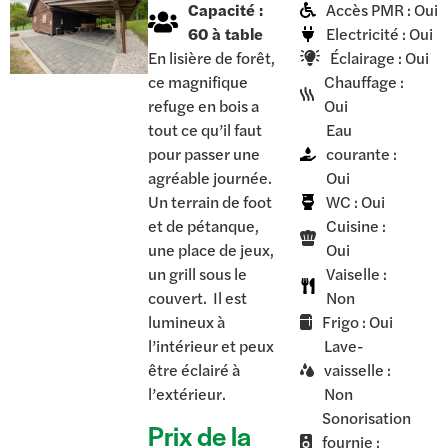
Capacité :
Accès PMR : Oui
60 à table
Electricité : Oui
En lisière de forêt,
Éclairage : Oui
ce magnifique
Chauffage :
refuge en bois a
Oui
tout ce qu’il faut
Eau
pour passer une
courante :
agréable journée.
Oui
Un terrain de foot
WC : Oui
et de pétanque,
Cuisine :
une place de jeux,
Oui
un grill sous le
Vaiselle :
couvert. Il est
Non
lumineux à
Frigo : Oui
l’intérieur et peux
Lave-
être éclairé à
vaisselle :
l’extérieur.
Non
Sonorisation
Prix de la
fournie :