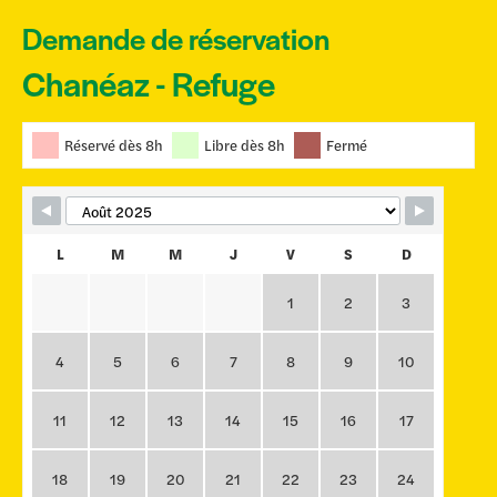
Demande de réservation
Chanéaz - Refuge
Skip Booking Form
Réservé dès 8h
Libre dès 8h
Fermé
L
M
M
J
V
S
D
1
2
3
4
5
6
7
8
9
10
11
12
13
14
15
16
17
18
19
20
21
22
23
24