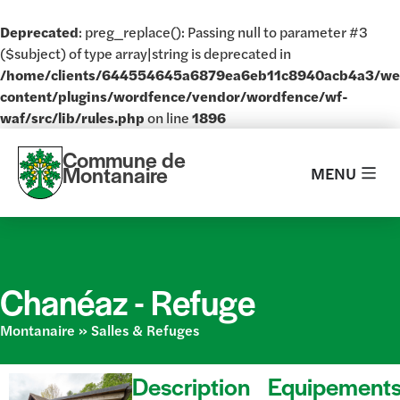
Deprecated
: preg_replace(): Passing null to parameter #3
($subject) of type array|string is deprecated in
/home/clients/644554645a6879ea6eb11c8940acb4a3/w
content/plugins/wordfence/vendor/wordfence/wf-
waf/src/lib/rules.php
on line
1896
Commune de
Montanaire
MENU
Chanéaz -
Refuge
Montanaire
»
Salles & Refuges
Description
Equipement