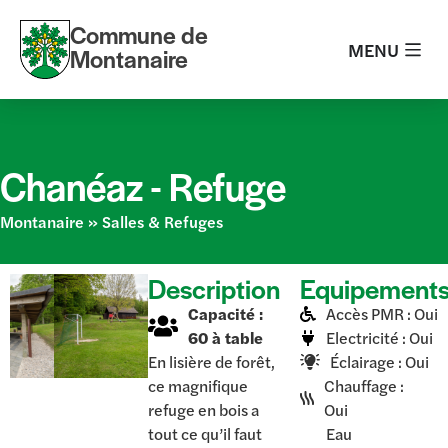
Commune de
MENU
Montanaire
Chanéaz -
Refuge
Montanaire
»
Salles & Refuges
Description
Equipement
Capacité :
Accès PMR : Oui
60 à table
Electricité : Oui
En lisière de forêt,
Éclairage : Oui
ce magnifique
Chauffage :
refuge en bois a
Oui
tout ce qu’il faut
Eau