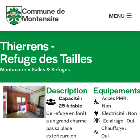
Commune de
MENU
Montanaire
Thierrens -
Refuge des Tailles
Montanaire
»
Salles & Refuges
Description
Equipement
Capacité :
Accès PMR :
25 à table
Non
Ce refuge en forêt
Electricité : Non
a un grand charme
Éclairage : Oui
pas sa place
Chauffage :
extérieure en
Oui