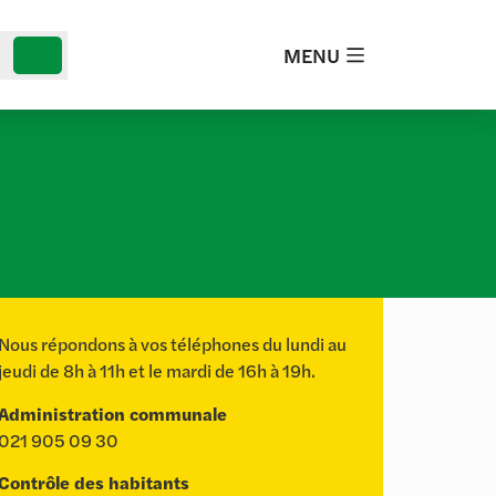
MENU
Nous répondons à vos téléphones du lundi au
jeudi de 8h à 11h et le mardi de 16h à 19h.
Administration communale
021 905 09 30
Contrôle des habitants