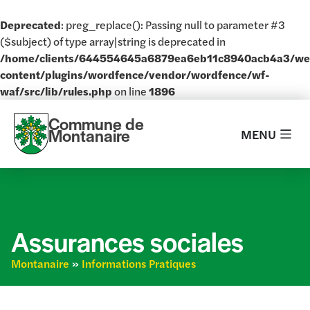
Deprecated
: preg_replace(): Passing null to parameter #3
($subject) of type array|string is deprecated in
/home/clients/644554645a6879ea6eb11c8940acb4a3/w
content/plugins/wordfence/vendor/wordfence/wf-
waf/src/lib/rules.php
on line
1896
Commune de
Montanaire
MENU
Assurances sociales
Montanaire
»
Informations Pratiques