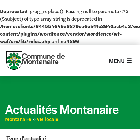
Deprecated
: preg_replace(): Passing null to parameter #3
($subject) of type array|string is deprecated in
/home/clients/644554645a6879ea6eb11c8940acb4a3/w
content/plugins/wordfence/vendor/wordfence/wf-
waf/src/lib/rules.php
on line
1896
Commune de
Montanaire
MENU
Actualités Montanaire
Montanaire
»
Vie locale
Type d'actualité