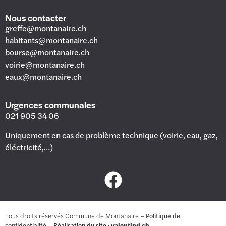
Nous contacter
greffe@montanaire.ch
habitants@montanaire.ch
bourse@montanaire.ch
voirie@montanaire.ch
eaux@montanaire.ch
Urgences communales
021 905 34 06
Uniquement en cas de problème technique (voirie, eau, gaz,
éléctricité,…)
Tous droits réservés Commune de Montanaire –
Politique de
confidentialité
– Réalisation du site :
valentind.ch