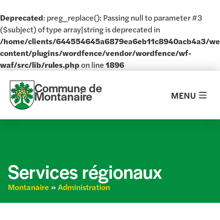
Deprecated
: preg_replace(): Passing null to parameter #3
($subject) of type array|string is deprecated in
/home/clients/644554645a6879ea6eb11c8940acb4a3/w
content/plugins/wordfence/vendor/wordfence/wf-
waf/src/lib/rules.php
on line
1896
Commune de
Montanaire
MENU
Services régionaux
Montanaire
»
Administration