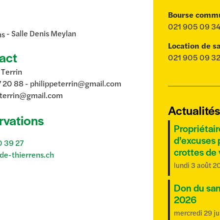
Bourse comm
021 905 09 3
- Salle Denis Meylan
ns
Location de sa
act
021 905 09 3
 Terrin
 20 88 - philippeterrin@gmail.com
eterrin@gmail.com
Actualité
rvations
Propriétair
d’excuses 
 39 27
crottes de
de-thierrens.ch
lundi 3 août 2
Don du san
2026
mercredi 29 ju