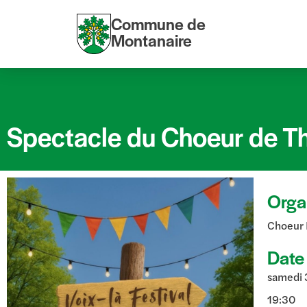
Commune de
Montanaire
Spectacle du Choeur de Th
Orga
Choeur 
Date
samedi 
19:30