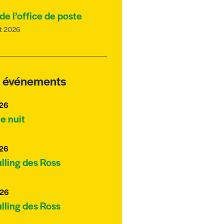
de l’office de poste
et 2026
s événements
026
e nuit
026
ulling des Ross
026
ulling des Ross