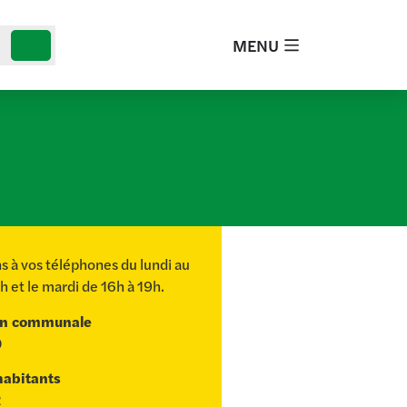
MENU
 à vos téléphones du lundi au
1h et le mardi de 16h à 19h.
on communale
0
habitants
2