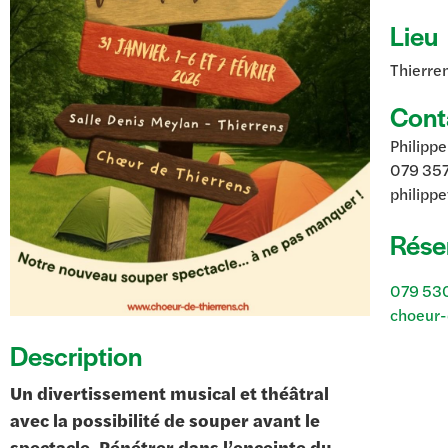
Lieu
Thierre
Cont
Philippe
079 357
philipp
Rése
079 530
choeur-
Description
Un divertissement musical et théâtral
avec la possibilité de souper avant le
spectacle. Pénétrer dans l’enceinte du