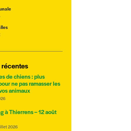
unale
4
lles
2
s récentes
es de chiens : plus
pour ne pas ramasser les
 vos animaux
026
g à Thierrens – 12 août
illet 2026