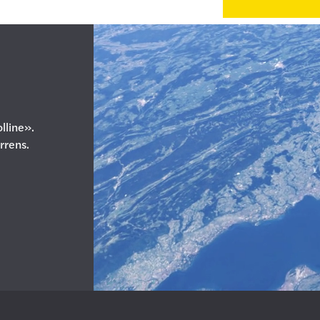
lline».
errens.