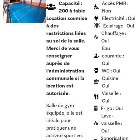
Capacité :
Accès PMR :
200 à table
Non
Location soumise
Electricité : Oui
à des
Éclairage : Oui
restrictions liées
Chauffage :
au sol de la salle.
Oui
Merci de vous
Eau
renseigner
courante :
auprès de
Oui
l'administration
WC : Oui
communale si la
Cuisine :
location est
Oui
autorisée.
Vaiselle :
Oui
Salle de gym
Frigo : Oui
équipée, elle est
Lave-
idéale pour
vaisselle :
pratiquer une
Oui
activité sportive.
Sonorisation