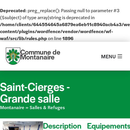
Deprecated
: preg_replace(): Passing null to parameter #3
($subject) of type array|string is deprecated in
/home/clients/644554645a6879ea6eb11c8940acb4a3/w
content/plugins/wordfence/vendor/wordfence/wf-
waf/src/lib/rules.php
on line
1896
Commune de
Montanaire
MENU
Saint-Cierges -
Grande salle
Montanaire
»
Salles & Refuges
Description
Equipement