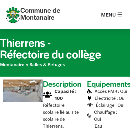
Commune de
MENU
Montanaire
Thierrens -
Réfectoire du collège
Montanaire
»
Salles & Refuges
Description
Equipement
Capacité :
Accès PMR : Oui
100
Electricité : Oui
Réfectoire
Éclairage : Oui
scolaire lié au site
Chauffage :
scolaire de
Oui
Thierrens.
Eau