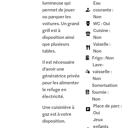
lumineuse qui
Eau
permet de jouer
courante :
ou parquer les
Non
voitures. Un grand
WC : Oui
grill est à
Cuisine :
disposition ainsi
Non
que plusieurs
Vaiselle :
tables.
Non
Frigo : Non
Il est nécessaire
Lave-
d'avoir une
vaisselle :
génératrice privée
Non
pour les alimenter
Sonorisation
le refuge en
fournie :
électricité.
Non
Place de parc :
Une cuisinière à
Oui
gaz est à votre
Jeux
disposition.
enfants