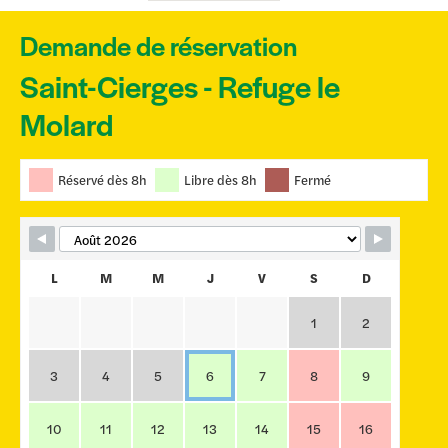
Demande de réservation
Saint-Cierges - Refuge le
Skip Booking Form
Molard
Réservé dès 8h
Libre dès 8h
Fermé
L
M
M
J
V
S
D
1
2
3
4
5
6
7
8
9
10
11
12
13
14
15
16