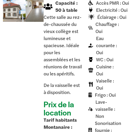
Capacité :
Accès PMR : Oui
50 à table
Electricité : Oui
Cette salle au rez-
Éclairage : Oui
de-chaussée du
Chauffage :
vieux collège est
Oui
lumineuse et
Eau
spacieuse. Idéale
courante :
pour les
Oui
assemblées et les
WC : Oui
réunions de travail
Cuisine :
ou les apéritifs.
Oui
Vaiselle :
De la vaisselle est
Oui
à disposition.
Frigo : Oui
Prix de la
Lave-
vaisselle :
location
Non
Tarif habitants
Sonorisation
Montanaire :
fournie :