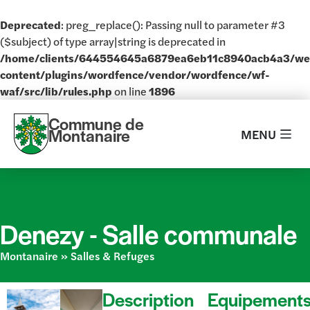
Deprecated
: preg_replace(): Passing null to parameter #3
($subject) of type array|string is deprecated in
/home/clients/644554645a6879ea6eb11c8940acb4a3/w
content/plugins/wordfence/vendor/wordfence/wf-
waf/src/lib/rules.php
on line
1896
Commune de
Montanaire
MENU
Denezy -
Salle communale
Montanaire
»
Salles & Refuges
Description
Equipement