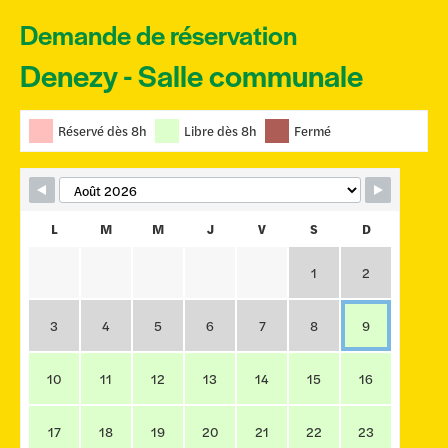
Demande de réservation
Denezy - Salle communale
Skip Booking Form
Réservé dès 8h
Libre dès 8h
Fermé
L
M
M
J
V
S
D
1
2
3
4
5
6
7
8
9
10
11
12
13
14
15
16
17
18
19
20
21
22
23